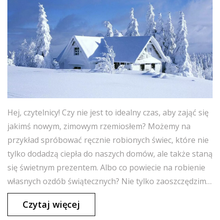
Hej, czytelnicy! Czy nie jest to idealny czas, aby zająć się
jakimś nowym, zimowym rzemiosłem? Możemy na
przykład spróbować ręcznie robionych świec, które nie
tylko dodadzą ciepła do naszych domów, ale także staną
się świetnym prezentem. Albo co powiecie na robienie
własnych ozdób świątecznych? Nie tylko zaoszczędzimy
trochę pieniędzy, ale także spędzimy kreatywnie czas. A
Czytaj więcej
jeśli szukasz czegoś dla siebie, to może robótki na