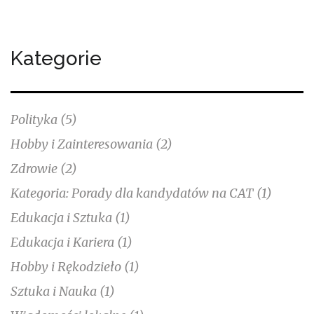
drutach? Ciepłe skarpety czy koc zawsze się przydadzą!
Więc, co wybieracie, drodzy czytelnicy? Czas na zimowe
rzemiosło!
Kategorie
Polityka
(5)
Hobby i Zainteresowania
(2)
Zdrowie
(2)
Kategoria: Porady dla kandydatów na CAT
(1)
Edukacja i Sztuka
(1)
Edukacja i Kariera
(1)
Hobby i Rękodzieło
(1)
Sztuka i Nauka
(1)