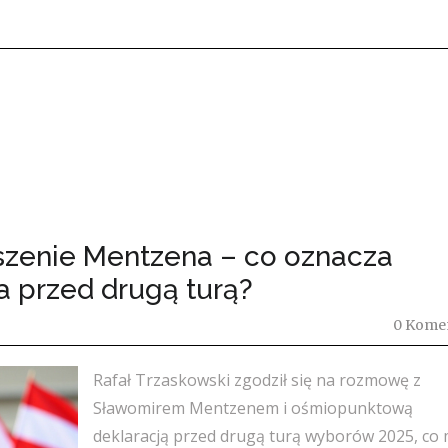
oszenie Mentzena – co oznacza
 przed drugą turą?
0 Kome
Rafał Trzaskowski zgodził się na rozmowę z
Sławomirem Mentzenem i ośmiopunktową
deklaracją przed drugą turą wyborów 2025, co