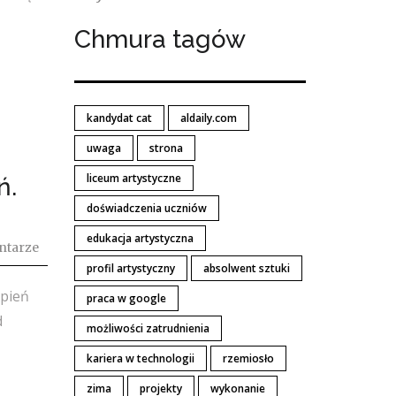
Chmura tagów
kandydat cat
aldaily.com
uwaga
strona
liceum artystyczne
ń.
doświadczenia uczniów
edukacja artystyczna
ntarze
profil artystyczny
absolwent sztuki
epień
praca w google
d
możliwości zatrudnienia
kariera w technologii
rzemiosło
zima
projekty
wykonanie