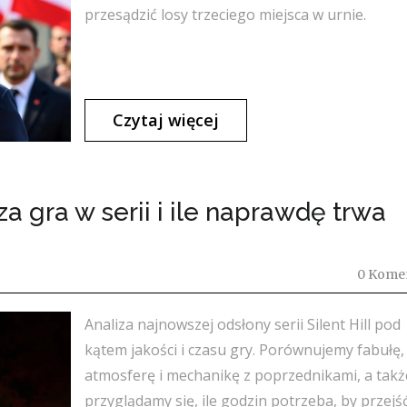
przesądzić losy trzeciego miejsca w urnie.
Czytaj więcej
sza gra w serii i ile naprawdę trwa
0 Kome
Analiza najnowszej odsłony serii Silent Hill pod
kątem jakości i czasu gry. Porównujemy fabułę,
atmosferę i mechanikę z poprzednikami, a takż
przyglądamy się, ile godzin potrzeba, by przejść