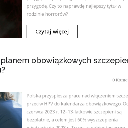
przygodę. Czy to naprawdę najlepszy tytuł w
rodzinie horrorów?
Czytaj więcej
z planem obowiązkowych szczepie
u?
0 Kome
Polska przyspiesza prace nad włączeniem szcz
przeciw HPV do kalendarza obowiązkowego. O
czerwca 2023 r. 12–13-latkowie szczepieni są
bezpłatnie, a celem jest 60% wyszczepienia
młodzieży do 2028 r. To ma zapobiec tysiącom