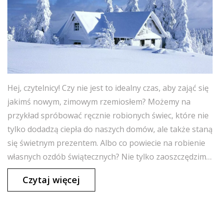
Hej, czytelnicy! Czy nie jest to idealny czas, aby zająć się
jakimś nowym, zimowym rzemiosłem? Możemy na
przykład spróbować ręcznie robionych świec, które nie
tylko dodadzą ciepła do naszych domów, ale także staną
się świetnym prezentem. Albo co powiecie na robienie
własnych ozdób świątecznych? Nie tylko zaoszczędzimy
trochę pieniędzy, ale także spędzimy kreatywnie czas. A
Czytaj więcej
jeśli szukasz czegoś dla siebie, to może robótki na
drutach? Ciepłe skarpety czy koc zawsze się przydadzą!
Więc, co wybieracie, drodzy czytelnicy? Czas na zimowe