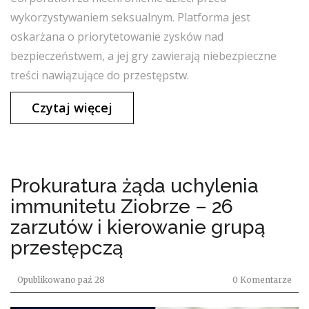
wykorzystywaniem seksualnym. Platforma jest
oskarżana o priorytetowanie zysków nad
bezpieczeństwem, a jej gry zawierają niebezpieczne
treści nawiązujące do przestępstw.
Czytaj więcej
Prokuratura żąda uchylenia
immunitetu Ziobrze – 26
zarzutów i kierowanie grupą
przestępczą
Opublikowano
paź 28
0 Komentarze