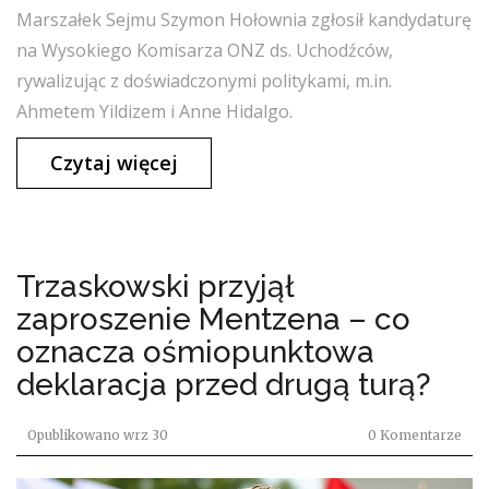
Marszałek Sejmu Szymon Hołownia zgłosił kandydaturę
na Wysokiego Komisarza ONZ ds. Uchodźców,
rywalizując z doświadczonymi politykami, m.in.
Ahmetem Yildizem i Anne Hidalgo.
Czytaj więcej
Trzaskowski przyjął
zaproszenie Mentzena – co
oznacza ośmiopunktowa
deklaracja przed drugą turą?
Opublikowano
wrz 30
0 Komentarze