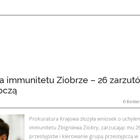
a immunitetu Ziobrze – 26 zarzutó
pczą
0 Kome
Prokuratura Krajowa złożyła wniosek o uchylen
immunitetu Zbigniewa Ziobry, zarzucając mu 2
przestępstw i kierowanie grupą przestępczą w