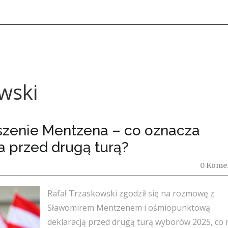
wski
oszenie Mentzena – co oznacza
 przed drugą turą?
0 Kome
Rafał Trzaskowski zgodził się na rozmowę z
Sławomirem Mentzenem i ośmiopunktową
deklaracją przed drugą turą wyborów 2025, co